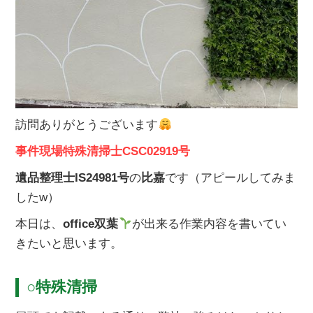
訪問ありがとうございます
事件現場特殊清掃士CSC02919号
遺品整理士IS24981号
の
比嘉
です（アピールしてみま
したw）
本日は、
office双葉
が出来る作業内容を書いてい
きたいと思います。
○特殊清掃