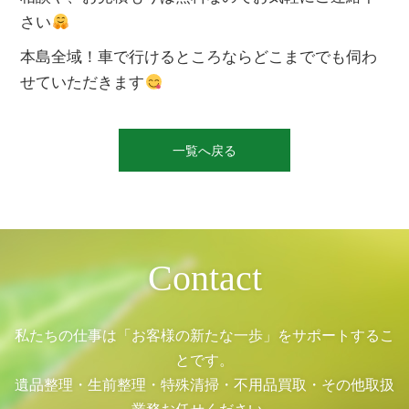
さい
本島全域！車で行けるところならどこまででも伺わ
せていただきます
投
稿
一覧へ戻る
ナ
ビ
ゲ
ー
シ
ョ
ン
Contact
私たちの仕事は「お客様の新たな一歩」をサポートするこ
とです。
遺品整理・生前整理・特殊清掃・不用品買取・その他取扱