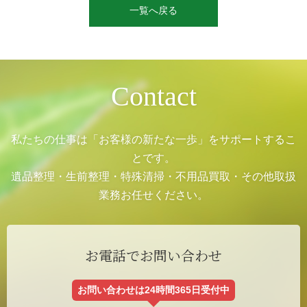
稿
一覧へ戻る
ナ
ビ
ゲ
ー
シ
ョ
ン
Contact
私たちの仕事は「お客様の新たな一歩」をサポートするこ
とです。
遺品整理・生前整理・特殊清掃・不用品買取・その他取扱
業務お任せください。
お電話でお問い合わせ
お問い合わせは24時間365日受付中