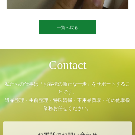
投
稿
一覧へ戻る
ナ
ビ
ゲ
ー
シ
ョ
ン
Contact
私たちの仕事は「お客様の新たな一歩」をサポートするこ
とです。
遺品整理・生前整理・特殊清掃・不用品買取・その他取扱
業務お任せください。
お電話でお問い合わせ