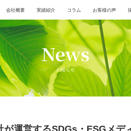
会社概要
実績紹介
コラム
お客様の声
不用品回収・空き家整理
海洋散骨
そ
News
お知らせ
運営するSDGs・ESGメディア『