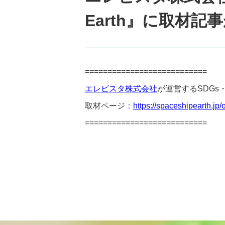
Earth』に取材
===========================
エレビスタ株式会社
が運営するSDGs・
取材ページ：
https://spaceshipearth.jp/o
===========================
投
稿
ナ
ビ
ゲ
ー
シ
ョ