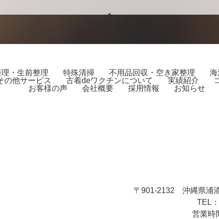
整理・生前整理
特殊清掃
不用品回収・空き家整理
海
その他サービス
古着deワクチンについて
実績紹介
お客様の声
会社概要
採用情報
お知らせ
〒901-2132
沖縄県浦添
TEL：
営業時間：