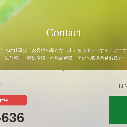
Contact
たちの仕事は「お客様の新たな一歩」をサポートすることです
・生前整理・特殊清掃・不用品買取・その他取扱業務お任せく
せ
LI
受付中
-636