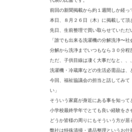
代表の比嘉です。
前回の新聞掲載から約１週間しか経っ
本日、８月２６日（木）に掲載して頂
先日、生前整理で買い取らせていただ
「誰でも出来る洗濯機の分解洗浄〜社
分解から洗浄までいつもなら３０分程
ただ、子供目線は凄く大事だなと、、
洗濯機・冷蔵庫などの生活必需品は、
今回、福祉協議会の担当と話してみて
い」
そういう家庭が身近にある事を知って
小学校最終学年でとても良い経験をさ
どうか皆様の周りにもそういう方が居
弊社は特殊清掃・遺品整理というお仕