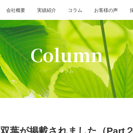
会社概要
実績紹介
コラム
お客様の声
不用品回収・空き家整理
海洋散骨
そ
Column
コラム
ce双葉が掲載されました（Part