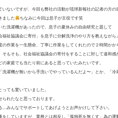
ていないですが、今回も弊社の活動が琉球新報社の記者の方の
きました
ちなみに今回は息子が主役です笑
いた洗濯機があったので、息子の夏休みの自由研究と題して
会福祉協議会に寄付」を息子に分解洗浄のやり方を教えながら
度の作業を一生懸命、丁寧に作業をしてくれたので２時間かか
、そもそも、社会福祉協議会の寄付をすることに対して違和感
どの家庭でも当たり前にあると思っていたみたいです。
「洗濯機が無いから手洗いでやっているんだよ〜」とか、「冷
とっても驚いていました。
せられたなと思っております。
る…みんなでサポートしてあげようとお声かけして下さい。
事をしていますが、業務とは相反し「孤独死を無くす」為の運