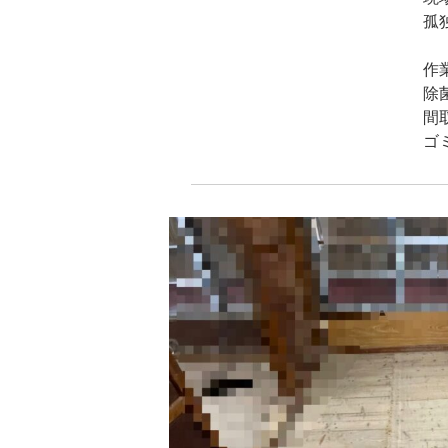
孤
作
除
間
ゴ