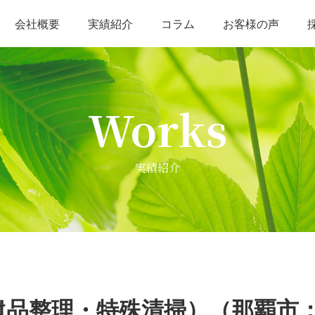
会社概要
実績紹介
コラム
お客様の声
不用品回収・空き家整理
海洋散骨
そ
Works
実績紹介
遺品整理・特殊清掃）（那覇市