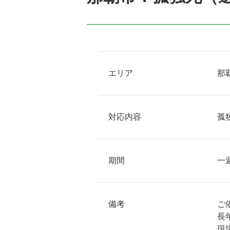
エリア
那
対応内容
孤
期間
一
備考
ご
長
現