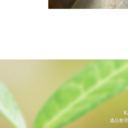
投
稿
ナ
ビ
ゲ
ー
シ
ョ
ン
私
遺品整理